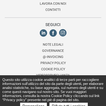
LAVORA CON NOI
CONTATTI
SEGUICI
NOTE LEGALI
GOVERNANCE
@-INVOICING
PRIVACY POLICY
COOKIE POLICY
VIDEOSORVEGLIANZA
Questo sito utilizza cookie analitici di terze parti per raccogliere
ETHICS LINE
informazioni sull’utilizzo del sito da parte degli utenti, per elaborare
SHOP&FLY
analisi statistiche, su base aggregata, sul numero degli utenti e su
come questi navigano sul nostro sito. Se vuoi maggiori
informazioni, consulta la nostra Cookie Policy cliccando sul link
“Privacy policy” presente nel piè di pagina del sito.
© 2026 Lagardère Travel Retail Italia, a division of the
Lagardère