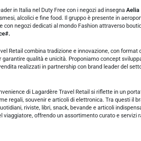
eader in Italia nel Duty Free con i negozi ad insegna
Aelia
smesi, alcolici e fine food. Il gruppo è presente in aeropo
a e con negozi dedicati al mondo Fashion attraverso bout
ce#.
el Retail combina tradizione e innovazione, con format ch
per garantire qualità e unicità. Proponiamo concept svilu
vendita realizzati in partnership con brand leader del set
enience di Lagardère Travel Retail si riflette in un portaf
e regali, souvenir e articoli di elettronica. Tra questi il 
tidiani, riviste, libri, snack, bevande e articoli indispensab
 viaggiatore, offrendo un assortimento curato e servizi ra