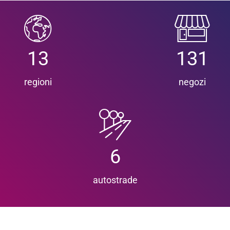
13
131
regioni
negozi
6
autostrade